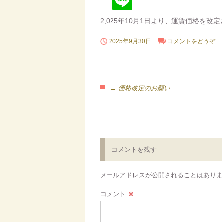
2,025年10月1日より、運賃価格を改
2025年9月30日
コメントをどうぞ
投
←
価格改定のお願い
稿
ナ
ビ
ゲ
コメントを残す
ー
シ
メールアドレスが公開されることはあり
ョ
ン
コメント
※