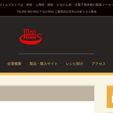
社ミルズカトウは、米粉・上用粉・餅粉・かるかん粉・洋菓子用米粉の製造メーカ
TEL
059-365-0502
〒512-8041 三重県四日市市山分町５８０番地
企業概要
製品・購入サイト
レシピ紹介
アクセス