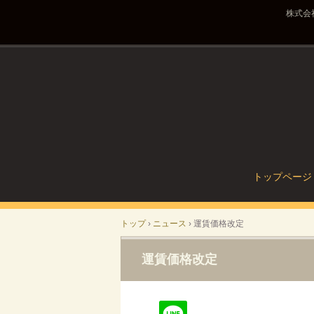
株式会
コ
トップページ
ン
テ
ン
トップ
›
ニュース
›
運賃価格改定
ツ
へ
運賃価格改定
ス
キ
ッ
プ