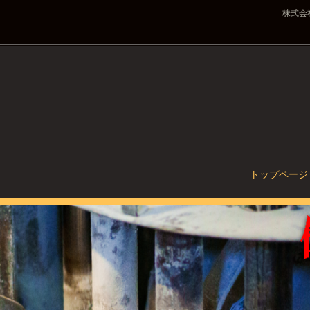
株式会
コ
トップページ
ン
テ
ン
ツ
へ
ス
キ
ッ
プ